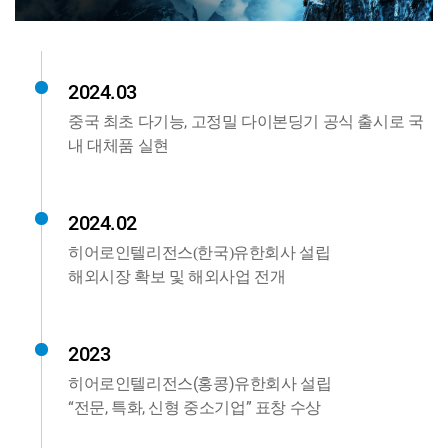
2024.03
중국 최초 다기능, 고정밀 다이본딩기 공식 출시로 국
내 대체품 실현
2024.02
히어로인텔리전스(한국)유한회사 설립
해외시장 확보 및 해외사업 전개
2023
히어로인텔리전스(홍콩)유한회사 설립
“전문, 특화, 신형 중소기업” 표창 수상