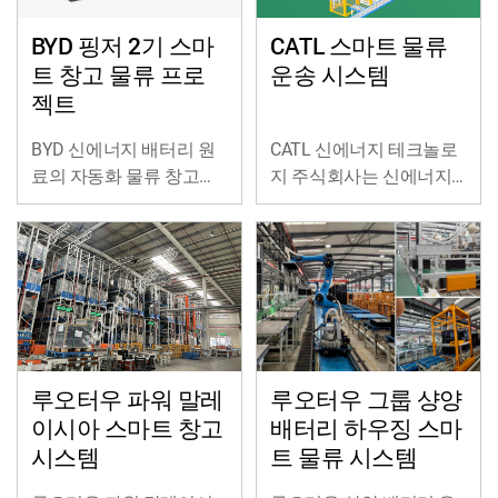
BYD 핑저 2기 스마
CATL 스마트 물류
트 창고 물류 프로
운송 시스템
젝트
BYD 신에너지 배터리 원
CATL 신에너지 테크놀로
료의 자동화 물류 창고는
지 주식회사는 신에너지
광동성 선전시 칭쯔 가도
자동차용 동력 배터리 시
에 위치하고 있습니다.
스템과 에너지 저장 시스
템의 연구개발, 생산 및 판
매에 집중하고 있으며, 전
세계 신에너지 응용을 위
한 일류 솔루션을 제공하
고 있습니다.
루오터우 파워 말레
루오터우 그룹 샹양
이시아 스마트 창고
배터리 하우징 스마
시스템
트 물류 시스템