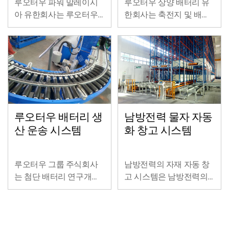
루오터우 파워 말레이시
루오터우 상양 배터리 유
아 유한회사는 루오터우
한회사는 축전지 및 배터
그룹의 전액 출자 자회사
리 극판의 생산과 판매를
로, 첨단 배터리 연구개발,
전문으로 하며, 녹색 동력
생산, 판매 및 재활용을 전
을 제공하고 순환 경제를
문으로 하는 종합적인 하
발전시키며, 인간의 아름
이테크 기업입니다.
다운 삶을 지속적으로 창
조하는 것을 경영 철학으
로 삼고 있습니다.
루오터우 배터리 생
남방전력 물자 자동
산 운송 시스템
화 창고 시스템
루오터우 그룹 주식회사
남방전력의 자재 자동 창
는 첨단 배터리 연구개발,
고 시스템은 남방전력의
생산, 판매 및 재활용을 전
첫 번째 자동화 입체 창고
문으로 하는 종합적인 하
로, 주로 자재 보관에 사용
이테크 기업입니다.
됩니다.